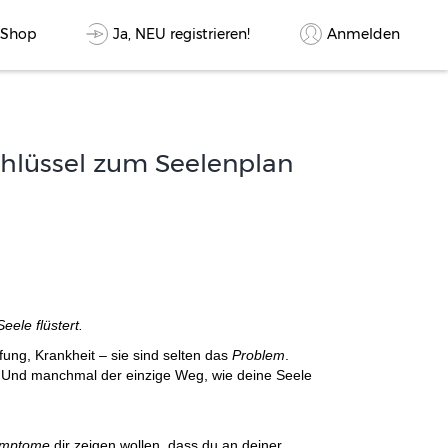
Ja, NEU registrieren!
Anmelden
-Shop
chlüssel zum Seelenplan
eele flüstert.
ng, Krankheit – sie sind selten das
Problem
.
. Und manchmal der einzige Weg, wie deine Seele
ymptome
dir zeigen wollen, dass du an deiner