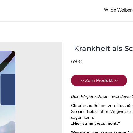
Wilde Weiber
Krankheit als S
69 €
>> Zum Produkt >>
Dein Körper schreit – weil deine S
Chronische Schmerzen, Erschöpfu
Sie sind Botschafter. Wegweiser
sagen kann:
„Hier stimmt was nicht.“
Was wäre, wenn genau
deine S